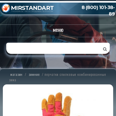
MIRSTANDART
8 (800) 101-38-
ПРОИЗВОДСТВО И ПРОДАЖА ПЕРЧАТОК
89
меню
магазин
/
зимние
/
перчатки спилковые комбинированные
зима